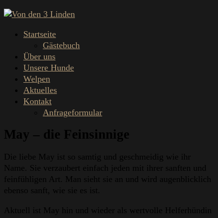
Startseite
Gästebuch
Über uns
Unsere Hunde
Welpen
Aktuelles
Kontakt
Anfrageformular
May – die Feinsinnige
Die liebe May ist so samtig und geschmeidig wie ihr
Name. Sie verzaubert einfach jeden mit ihrer sanften und
feinfühligen Art. Man sieht sie an und wird augenblicklich
ebenso sanft, wie sie es ist.
Aktuell ist May hin und wieder als wertvolle Helferhündin