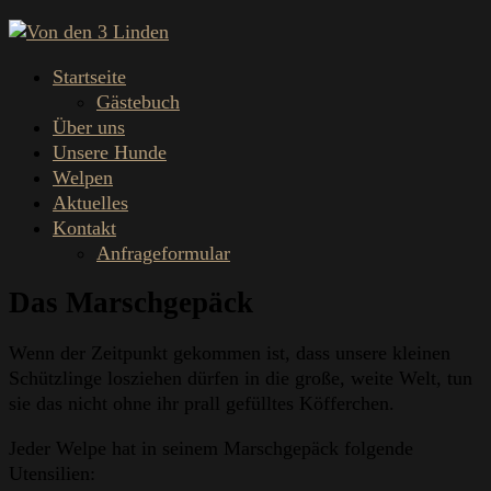
Startseite
Gästebuch
Über uns
Unsere Hunde
Welpen
Aktuelles
Kontakt
Anfrageformular
Das Marschgepäck
Wenn der Zeitpunkt gekommen ist, dass unsere kleinen
Schützlinge
losziehen dürfen in die große, weite Welt, tun
sie das nicht ohne ihr prall gefülltes Köfferchen.
Jeder Welpe hat in seinem Marschgepäck folgende
Utensilien: