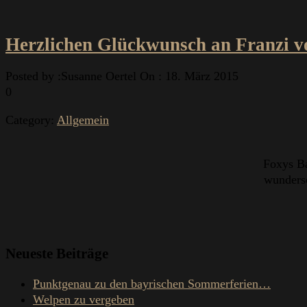
Herzlichen Glückwunsch an Franzi v
Posted by :
Susanne Oertel
On :
18. März 2015
0
Category:
Allgemein
Foxys Ba
wundersc
Neueste Beiträge
Punktgenau zu den bayrischen Sommerferien…
Welpen zu vergeben