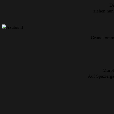
Di
ziehen nun
Grundkomman
Murph
Auf Spaziergä