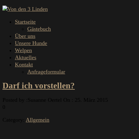
Startseite
Gästebuch
Über uns
Unsere Hunde
Welpen
Aktuelles
Kontakt
Anfrageformular
Darf ich vorstellen?
Posted by :
Susanne Oertel
On :
25. März 2015
0
Category:
Allgemein