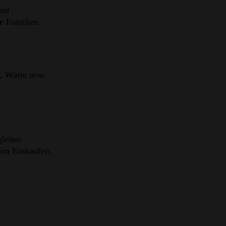
und
e Familien.
, Warte usw.
eiter.
eim Einkaufen,