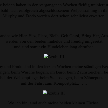
e beiden haben in den vergangenen Wochen fleißig trainiert 
 bald nach erfolgreich abgeschlossenem Welpentraining in ihr
Murphy und Frodo werden dort schon sehnlichst erwarten.
dos wie Hier, Sitz, Platz, Bleib, Geh Gassi, Bring Her, Aus
werden von den beiden mühelos und freudig umgesetzt
und sind somit ein Hundeleben lang abrufbar.
y und Frodo sind in den letzten Wochen meine ständigen Begl
ngen, beim Wäsche bügeln, im Büro, beim Zaunstreichen, b
bei der Welpenpflege, beim Staubsaugen, beim Zähneputzen,
auf der Fahrt zum Kompostplatz, …..
Wo ich bin, sind auch meine beiden kleinen Füchse.