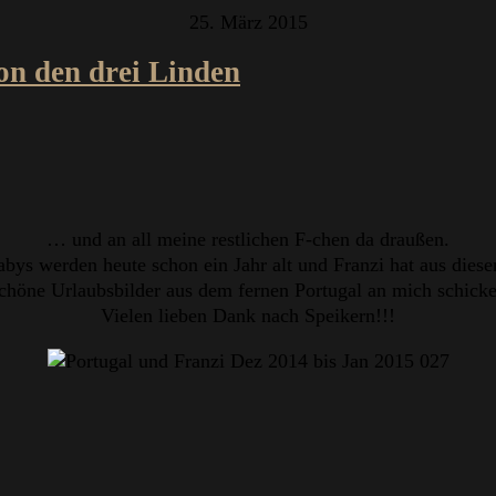
25. März 2015
on den drei Linden
… und an all meine restlichen F-chen da draußen.
bys werden heute schon ein Jahr alt und Franzi hat aus dies
höne Urlaubsbilder aus dem fernen Portugal an mich schicke
Vielen lieben Dank nach Speikern!!!