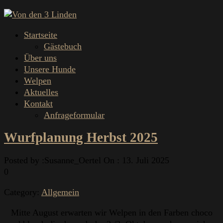
Startseite
Gästebuch
Über uns
Unsere Hunde
Welpen
Aktuelles
Kontakt
Anfrageformular
Wurfplanung Herbst 2025
Posted by :
Susanne_Oertel
On :
13. Juli 2025
0
Category:
Allgemein
Mitte August erwarten wir Welpen in den Farben choco