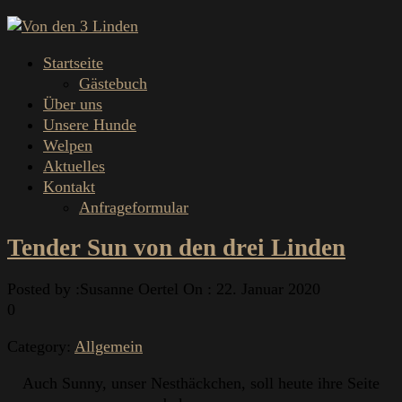
Startseite
Gästebuch
Über uns
Unsere Hunde
Welpen
Aktuelles
Kontakt
Anfrageformular
Tender Sun von den drei Linden
Posted by :
Susanne Oertel
On :
22. Januar 2020
0
Category:
Allgemein
Auch Sunny, unser Nesthäckchen, soll heute ihre Seite