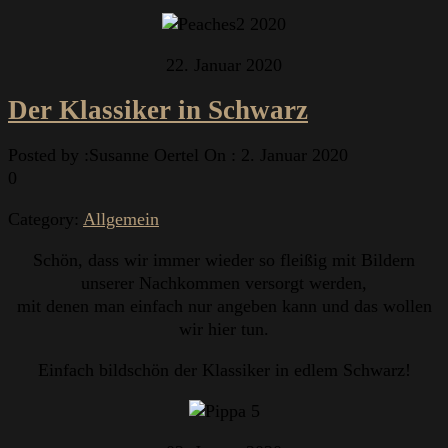
22. Januar 2020
Der Klassiker in Schwarz
Posted by :
Susanne Oertel
On :
2. Januar 2020
0
Category:
Allgemein
Schön, dass wir immer wieder so fleißig mit Bildern
unserer Nachkommen versorgt werden,
mit denen man einfach nur angeben kann und das wollen
wir hier tun.
Einfach bildschön der Klassiker in edlem Schwarz!