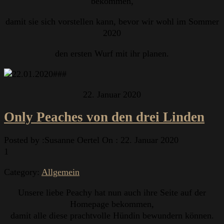
bekommen,
damit sie sich vorstellen kann, bevor wir wohl im Sommer
2020
den ersten Wurf mit ihr planen.
22. Januar 2020
Only Peaches von den drei Linden
Posted by :
Susanne Oertel
On :
22. Januar 2020
1
Category:
Allgemein
Unsere liebe Peachy hat nun auch ihre Seite auf der
Homepage bekommen,
damit alle diese prachtvolle Hündin bewundern können.