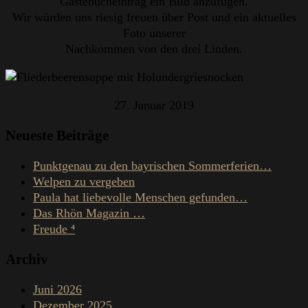
Gästebucheintrag ein Bild anzufügen.
Wir würden uns riesig freuen über Post und ein aktuelles
Foto unserer
Nachkommen von den drei Linden.
27. Januar 2019
Neueste Beiträge
Punktgenau zu den bayrischen Sommerferien…
Welpen zu vergeben
Paula hat liebevolle Menschen gefunden…
Das Rhön Magazin …
Freude ⁴
Archiv
Juni 2026
Dezember 2025