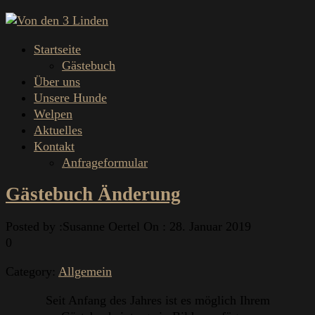
Startseite
Gästebuch
Über uns
Unsere Hunde
Welpen
Aktuelles
Kontakt
Anfrageformular
Gästebuch Änderung
Posted by :
Susanne Oertel
On :
28. Januar 2019
0
Category:
Allgemein
Seit Anfang des Jahres ist es möglich Ihrem