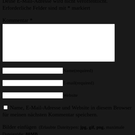
Deine E-Mail-Adresse wird nicht veröffentlicht.
Erforderliche Felder sind mit
*
markiert
Kommentar
*
Name(required)
E-mail(required)
Website
Name, E-Mail-Adresse und Website in diesem Browser
für meinen nächsten Kommentar speichern.
Bilder einfügen
(Erlaubte Dateitypen:
jpg, gif, png
, maximale
Dateigröße:
80MB.