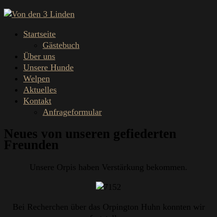
Startseite
Gästebuch
Über uns
Unsere Hunde
Welpen
Aktuelles
Kontakt
Anfrageformular
Neues von unseren gefiederten
Freunden
Unsere Orpis haben Verstärkung bekommen.
Bei Recherchen über das Orpington Huhn konnten wir