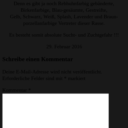
Denn es gibt ja noch Rebhuhnfarbig gebänderte,
Birkenfarbige, Blau-gesäumte, Gestreifte,
Gelb, Schwarz, Weiß, Splash, Lavender und Braun-
porzellanfarbige Vertreter dieser Rasse.
Es besteht somit absolute Sucht- und Zuchtgefahr !!!
29. Februar 2016
Schreibe einen Kommentar
Deine E-Mail-Adresse wird nicht veröffentlicht.
Erforderliche Felder sind mit
*
markiert
Kommentar
*