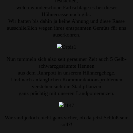
feststellen,
welch wunderschöne Farbschläge es bei dieser
Hühnerrasse noch gibt.
Wir hatten bis dahin ja keine Ahnung und diese Rasse
ausschließlich wegen ihres entspannten Gemüts für uns
auserkohren.
Nun tummeln sich also seit geraumer Zeit auch 5 Gelb-
schwarzgesäumte Hennen
aus dem Ruhrpott in unserem Hühnergehege.
Und nach anfänglichen Kommunikationsproblemen
verstehen sich die Stadtpflanzen
ganz prächtig mit unseren Landpomeranzen.
Wir sind jedoch nicht ganz sicher, ob da jetzt Schluß sein
soll?!