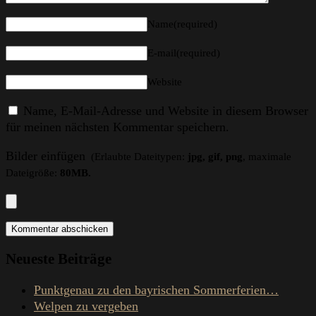
Name(required)
E-mail(required)
Website
Name, E-Mail-Adresse und Website in diesem Browser
für meinen nächsten Kommentar speichern.
Bilder einfügen
(Erlaubte Dateitypen:
jpg, gif, png
, maximale
Dateigröße:
80MB.
Neueste Beiträge
Punktgenau zu den bayrischen Sommerferien…
Welpen zu vergeben