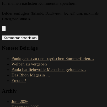
für meinen nächsten Kommentar speichern.
Bilder einfügen
(Erlaubte Dateitypen:
jpg, gif, png
, maximale
Dateigröße:
80MB.
Neueste Beiträge
Punktgenau zu den bayrischen Sommerferien…
Welpen zu vergeben
Paula hat liebevolle Menschen gefunden…
Das Rhön Magazin …
Freude ⁴
Archiv
Juni 2026