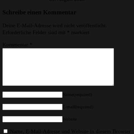
Schreibe einen Kommentar
Deine E-Mail-Adresse wird nicht veröffentlicht.
Erforderliche Felder sind mit
*
markiert
Kommentar
*
Name(required)
E-mail(required)
Website
Name, E-Mail-Adresse und Website in diesem Browser