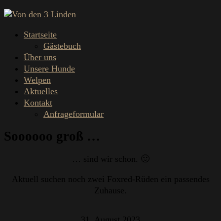
Startseite
Gästebuch
Über uns
Unsere Hunde
Welpen
Aktuelles
Kontakt
Anfrageformular
Soooooo groß …
… sind wir schon. 🙂
Aktuell suchen noch zwei Foxred-Rüden ein passendes
Zuhause.
31. August 2023