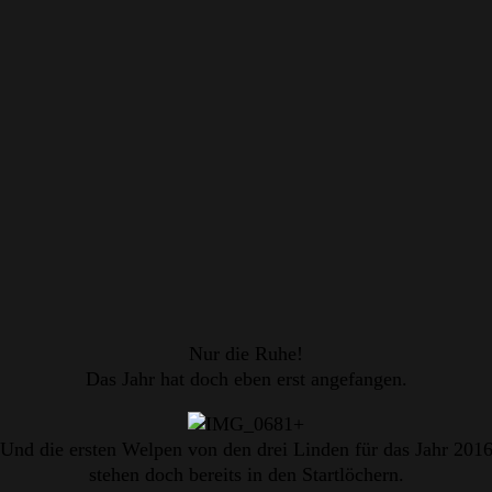
Nur die Ruhe!
Das Jahr hat doch eben erst angefangen.
Und die ersten Welpen von den drei Linden für das Jahr 201
stehen doch bereits in den Startlöchern.