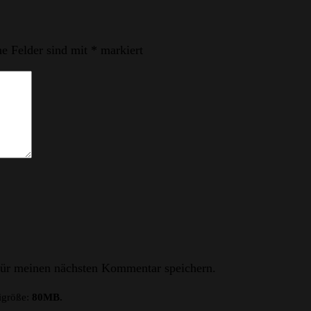
he Felder sind mit
*
markiert
ür meinen nächsten Kommentar speichern.
igröße:
80MB.