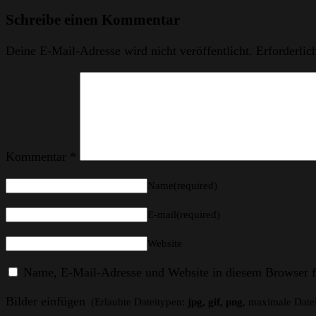
Schreibe einen Kommentar
Deine E-Mail-Adresse wird nicht veröffentlicht.
Erforderlic
Kommentar
*
Name(required)
E-mail(required)
Website
Name, E-Mail-Adresse und Website in diesem Browser f
Bilder einfügen
(Erlaubte Dateitypen:
jpg, gif, png
, maximale Date